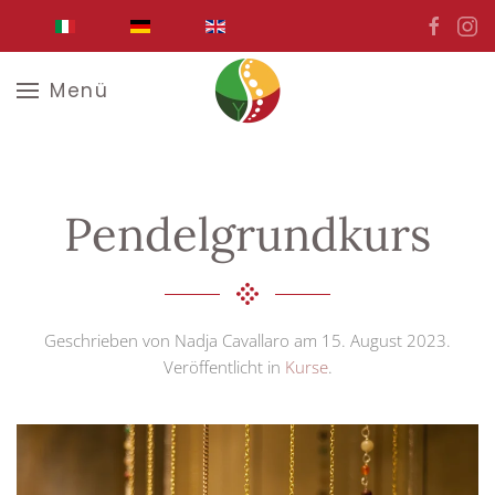
Zum Hauptinhalt springen
Menü
Pendelgrundkurs
Geschrieben von Nadja Cavallaro am
15. August 2023
.
Veröffentlicht in
Kurse
.