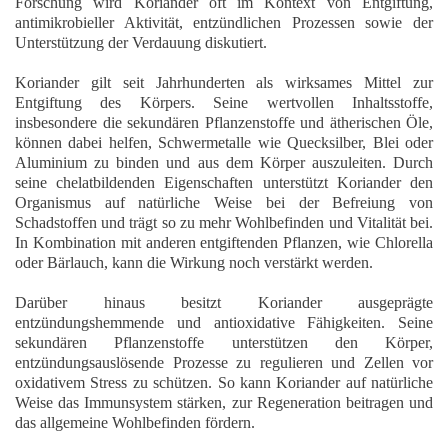
Forschung wird Koriander oft im Kontext von Entgiftung,
antimikrobieller Aktivität, entzündlichen Prozessen sowie der
Unterstützung der Verdauung diskutiert.
Koriander gilt seit Jahrhunderten als wirksames Mittel zur
Entgiftung des Körpers. Seine wertvollen Inhaltsstoffe,
insbesondere die sekundären Pflanzenstoffe und ätherischen Öle,
können dabei helfen, Schwermetalle wie Quecksilber, Blei oder
Aluminium zu binden und aus dem Körper auszuleiten. Durch
seine chelatbildenden Eigenschaften unterstützt Koriander den
Organismus auf natürliche Weise bei der Befreiung von
Schadstoffen und trägt so zu mehr Wohlbefinden und Vitalität bei.
In Kombination mit anderen entgiftenden Pflanzen, wie Chlorella
oder Bärlauch, kann die Wirkung noch verstärkt werden.
Darüber hinaus besitzt Koriander ausgeprägte
entzündungshemmende und antioxidative Fähigkeiten
. Seine
sekundären Pflanzenstoffe unterstützen den Körper,
entzündungsauslösende Prozesse zu regulieren und Zellen vor
oxidativem Stress zu schützen. So kann Koriander auf natürliche
Weise das Immunsystem stärken, zur Regeneration beitragen und
das allgemeine Wohlbefinden fördern.