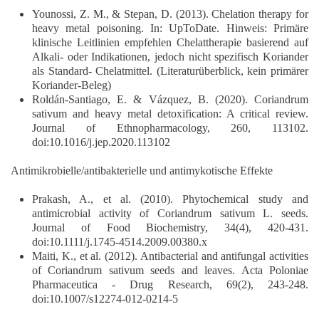
Younossi, Z. M., & Stepan, D. (2013). Chelation therapy for
heavy metal poisoning. In: UpToDate. Hinweis: Primäre
klinische Leitlinien empfehlen Chelattherapie basierend auf
Alkali- oder Indikationen, jedoch nicht spezifisch Koriander
als Standard- Chelatmittel. (Literaturüberblick, kein primärer
Koriander-Beleg)
Roldán-Santiago, E. & Vázquez, B. (2020). Coriandrum
sativum and heavy metal detoxification: A critical review.
Journal of Ethnopharmacology, 260, 113102.
doi:10.1016/j.jep.2020.113102
Antimikrobielle/antibakterielle und antimykotische Effekte
Prakash, A., et al. (2010). Phytochemical study and
antimicrobial activity of Coriandrum sativum L. seeds.
Journal of Food Biochemistry, 34(4), 420-431.
doi:10.1111/j.1745-4514.2009.00380.x
Maiti, K., et al. (2012). Antibacterial and antifungal activities
of Coriandrum sativum seeds and leaves. Acta Poloniae
Pharmaceutica - Drug Research, 69(2), 243-248.
doi:10.1007/s12274-012-0214-5