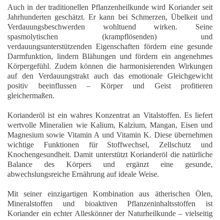
Auch in der traditionellen Pflanzenheilkunde wird Koriander seit
Jahrhunderten geschätzt. Er kann bei
Schmerzen, Übelkeit und
Verdauungsbeschwerden
wohltuend wirken. Seine
spasmolytischen (krampflösenden)
und
verdauungsunterstützenden Eigenschaften fördern eine gesunde
Darmfunktion, lindern Blähungen und fördern ein angenehmes
Körpergefühl. Zudem können die harmonisierenden Wirkungen
auf den Verdauungstrakt auch das emotionale Gleichgewicht
positiv beeinflussen – Körper und Geist profitieren
gleichermaßen.
Korianderöl
ist ein wahres Konzentrat an Vitalstoffen. Es liefert
wertvolle
Mineralien wie Kalium, Kalzium, Mangan, Eisen und
Magnesium
sowie
Vitamin A und Vitamin K
. Diese übernehmen
wichtige Funktionen für Stoffwechsel, Zellschutz und
Knochengesundheit. Damit unterstützt Korianderöl die natürliche
Balance des Körpers und ergänzt eine gesunde,
abwechslungsreiche Ernährung auf ideale Weise.
Mit seiner einzigartigen Kombination aus ätherischen Ölen,
Mineralstoffen und bioaktiven Pflanzeninhaltsstoffen ist
Koriander ein echter Alleskönner der Naturheilkunde – vielseitig