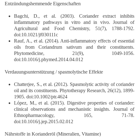
Entzündungshemmende Eigenschaften
Bagchi, D., et al. (2003). Coriander extract inhibits
inflammatory pathways in vitro and in vivo. Journal of
Agricultural and Food Chemistry, 51(7), 1788-1792.
doi:10.1021/jf030111c
Rauf, A., et al. (2014). Anti-inflammatory effects of essential
oils from Coriandrum sativum and their constituents.
Phytomedicine, 21(9), 1049-1056.
doi:10.1016/j.phymed.2014.04.012
Verdauungsunterstützung / spasmolytische Effekte
Chatterjee, S., et al. (2012). Spasmolytic activity of coriander
oil and its constituents. Phytotherapy Research, 26(12), 1899-
1905. doi:10.1002/ptr.4624
López, M., et al. (2015). Digestive properties of coriander:
clinical observations and mechanistic insights. Journal of
Ethnopharmacology, 165, 71-78.
doi:10.1016/j.jep.2015.02.012
Nährstoffe in Korianderöl (Mineralien, Vitamine)