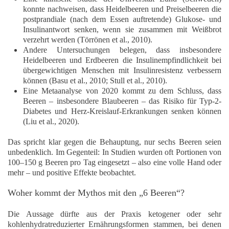
konnte nachweisen, dass Heidelbeeren und Preiselbeeren die
postprandiale (nach dem Essen auftretende) Glukose- und
Insulinantwort senken, wenn sie zusammen mit Weißbrot
verzehrt werden (Törrönen et al., 2010).
Andere Untersuchungen belegen, dass insbesondere
Heidelbeeren und Erdbeeren die
Insulinempfindlichkeit
bei
übergewichtigen Menschen mit Insulinresistenz verbessern
können (Basu et al., 2010; Stull et al., 2010).
Eine Metaanalyse von 2020 kommt zu dem Schluss, dass
Beeren – insbesondere Blaubeeren – das Risiko für Typ-2-
Diabetes und Herz-Kreislauf-Erkrankungen senken können
(Liu et al., 2020).
Das spricht klar gegen die Behauptung, nur sechs Beeren seien
unbedenklich. Im Gegenteil: In Studien wurden oft Portionen von
100–150 g Beeren pro Tag
eingesetzt – also eine volle Hand oder
mehr – und positive Effekte beobachtet.
Woher kommt der Mythos mit den „6 Beeren“?
Die Aussage dürfte aus der Praxis ketogener oder sehr
kohlenhydratreduzierter Ernährungsformen stammen, bei denen