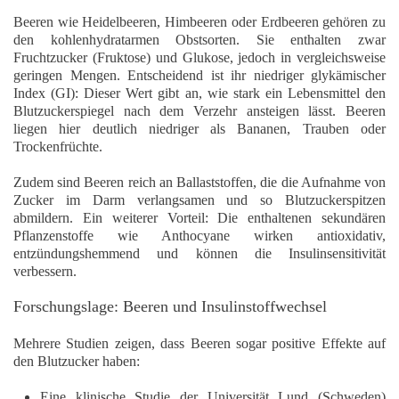
Beeren wie Heidelbeeren, Himbeeren oder Erdbeeren gehören zu
den kohlenhydratarmen Obstsorten. Sie enthalten zwar
Fruchtzucker (Fruktose) und Glukose, jedoch in vergleichsweise
geringen Mengen. Entscheidend ist ihr
niedriger glykämischer
Index (GI)
: Dieser Wert gibt an, wie stark ein Lebensmittel den
Blutzuckerspiegel nach dem Verzehr ansteigen lässt. Beeren
liegen hier deutlich niedriger als Bananen, Trauben oder
Trockenfrüchte.
Zudem sind Beeren reich an
Ballaststoffen
, die die Aufnahme von
Zucker im Darm verlangsamen und so Blutzuckerspitzen
abmildern. Ein weiterer Vorteil: Die enthaltenen
sekundären
Pflanzenstoffe
wie Anthocyane wirken antioxidativ,
entzündungshemmend und können die Insulinsensitivität
verbessern.
Forschungslage: Beeren und Insulinstoffwechsel
Mehrere Studien zeigen, dass Beeren sogar
positive Effekte auf
den Blutzucker
haben:
Eine klinische Studie der Universität Lund (Schweden)