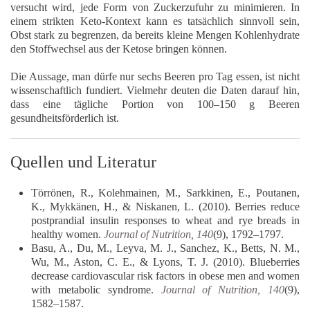
versucht wird, jede Form von Zuckerzufuhr zu minimieren. In
einem strikten Keto-Kontext kann es tatsächlich sinnvoll sein,
Obst stark zu begrenzen, da bereits kleine Mengen Kohlenhydrate
den Stoffwechsel aus der Ketose bringen können.
Die Aussage, man dürfe nur sechs Beeren pro Tag essen, ist nicht
wissenschaftlich fundiert. Vielmehr deuten die Daten darauf hin,
dass eine tägliche Portion von 100–150 g Beeren
gesundheitsförderlich
ist.
Quellen und Literatur
Törrönen, R., Kolehmainen, M., Sarkkinen, E., Poutanen,
K., Mykkänen, H., & Niskanen, L. (2010). Berries reduce
postprandial insulin responses to wheat and rye breads in
healthy women.
Journal of Nutrition, 140
(9), 1792–1797.
Basu, A., Du, M., Leyva, M. J., Sanchez, K., Betts, N. M.,
Wu, M., Aston, C. E., & Lyons, T. J. (2010). Blueberries
decrease cardiovascular risk factors in obese men and women
with metabolic syndrome.
Journal of Nutrition, 140
(9),
1582–1587.