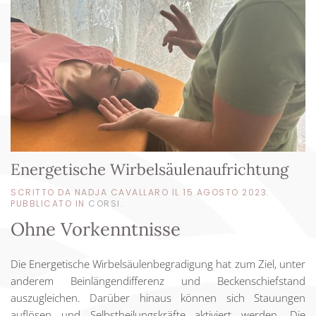
Energetische Wirbelsäulenaufrichtung
SCRITTO DA NADJA CAVALLARO IL
15 AGOSTO 2023
.
PUBBLICATO IN
CORSI
.
Ohne Vorkenntnisse
Die Energetische Wirbelsäulenbegradigung hat zum Ziel, unter
anderem Beinlängendifferenz und Beckenschiefstand
auszugleichen. Darüber hinaus können sich Stauungen
auflösen und Selbstheilungskräfte aktiviert werden. Die