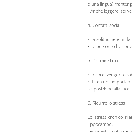
o una lingua) mantengo
• Anche leggere, scri
4. Contatti sociali
• La solitudine è un fat
• Le persone che conv
5. Dormire bene
• I ricordi vengono el
• È quindi importan
l'esposizione alla luce
6. Ridurre lo stress
Lo stress cronico rila
l'ippocampo.
Per questo motivo, è u