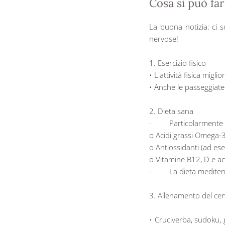
Cosa si può fa
La buona notizia: ci 
nervose!
1. Esercizio fisico
• L'attività fisica mig
• Anche le passeggiate 
2. Dieta sana
· Particolarmente ben
o Acidi grassi Omega-3 
o Antiossidanti (ad ese
o Vitamine B12, D e ac
· La dieta mediterran
·
3. Allenamento del cer
• Cruciverba, sudoku