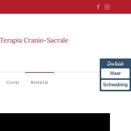
Terapia Cranio-Sacrale
Haar
Corsi
Rivista
Schwabing