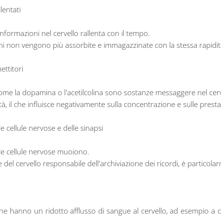
lentati
informazioni nel cervello rallenta con il tempo.
i non vengono più assorbite e immagazzinate con la stessa rapidit
ettitori
ome la dopamina o l'acetilcolina sono sostanze messaggere nel cerv
tà, il che influisce negativamente sulla concentrazione e sulle pre
 cellule nervose e delle sinapsi
 le cellule nervose muoiono.
 del cervello responsabile dell'archiviazione dei ricordi, è particola
ne hanno un ridotto afflusso di sangue al cervello, ad esempio a c