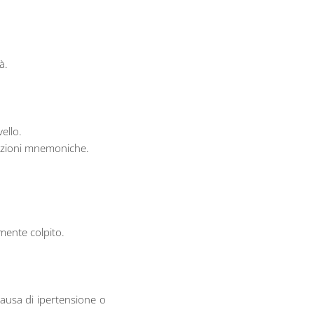
à.
ello.
stazioni mnemoniche.
rmente colpito.
ausa di ipertensione o