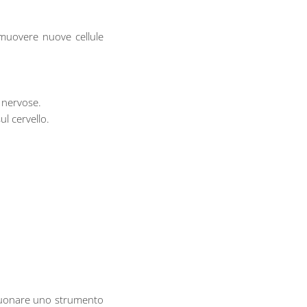
omuovere nuove cellule
e nervose.
ul cervello.
suonare uno strumento