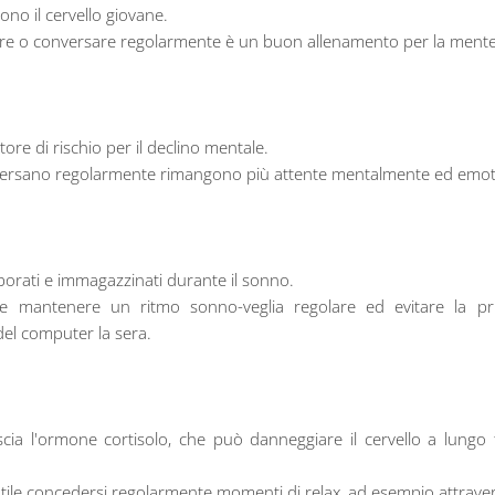
no il cervello giovane.
vere o conversare regolarmente è un buon allenamento per la mente
tore di rischio per il declino mentale.
ersano regolarmente rimangono più attente mentalmente ed emoti
aborati e immagazzinati durante il sonno.
te mantenere un ritmo sonno-veglia regolare ed evitare la pr
 del computer la sera.
scia l'ormone cortisolo, che può danneggiare il cervello a lungo 
tile concedersi regolarmente momenti di relax, ad esempio attrave